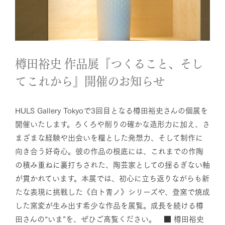
せ
News
樽田裕史 作品展『つくること、そし
てこれから』開催のお知らせ
HULS Gallery Tokyoで3回目となる樽田裕史さんの個展を
開催いたします。ろくろや削りの確かな造形力に加え、さ
まざまな経験や出会いを糧とした発想力、そして制作に
向き合う好奇心。彼の作品の根底には、これまでの作陶
の積み重ねに裏打ちされた、陶芸家としての揺るぎない軸
が貫かれています。本展では、初心に立ち返りながらも新
たな表現に挑戦した《白ト青ノ》シリーズや、登窯で焼成
した窯変が生み出す希少な作品を展覧。成長を続ける樽
田さんの“いま”を、ぜひご高覧ください。 ■ 樽田裕史