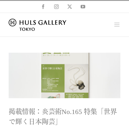
Skip
Facebook
Instagram
X
YouTube
to
content
掲載情報：炎芸術No.165 特集「世
界で輝く日本陶芸」
News
掲載情報：炎芸術No.165 特集「世界
で輝く日本陶芸」