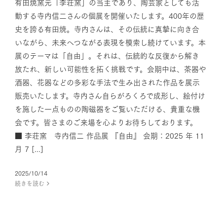
有田焼窯元「李荘窯」の当主であり、陶芸家としても活
動する寺内信二さんの個展を開催いたします。400年の歴
史を誇る有田焼。寺内さんは、その伝統に真摯に向き合
いながら、未来へつながる表現を模索し続けています。本
展のテーマは「自由」。それは、伝統的な反復から解き
放たれ、新しい可能性を拓く挑戦です。会期中は、茶器や
酒器、花器などの多彩な手法で生み出された作品を展示
販売いたします。寺内さん自らがろくろで成形し、絵付け
を施した一点ものの陶磁器をご覧いただける、貴重な機
会です。皆さまのご来場を心よりお待ちしております。
■ 李荘窯 寺内信二 作品展 『自由』 会期：2025 年 11
月 7 [...]
2025/10/14
続きを読む