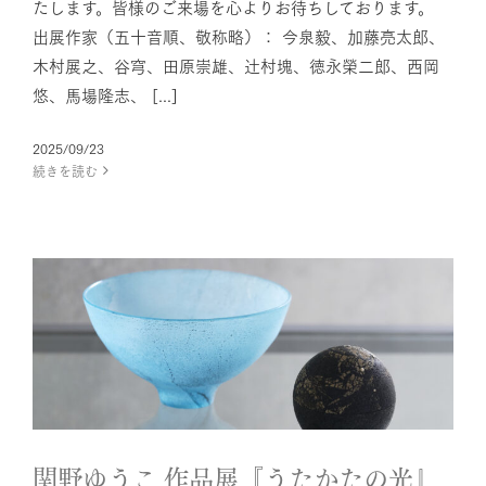
たします。皆様のご来場を心よりお待ちしております。
出展作家（五十音順、敬称略）： 今泉毅、加藤亮太郎、
木村展之、谷穹、田原崇雄、辻󠄀村塊、徳永榮二郎、西岡
悠、馬場隆志、 [...]
2025/09/23
続きを読む
関野ゆうこ 作品展『うたかたの
光』開催のお知らせ
News
関野ゆうこ 作品展『うたかたの光』