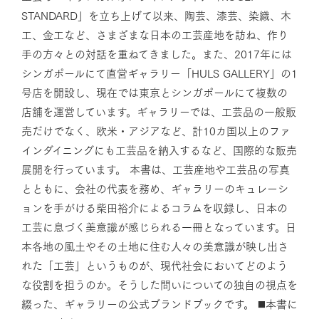
STANDARD」を立ち上げて以来、陶芸、漆芸、染織、木
工、金工など、さまざまな日本の工芸産地を訪ね、作り
手の方々との対話を重ねてきました。また、2017年には
シンガポールにて直営ギャラリー「HULS GALLERY」の1
号店を開設し、現在では東京とシンガポールにて複数の
店舗を運営しています。ギャラリーでは、工芸品の一般販
売だけでなく、欧米・アジアなど、計10カ国以上のファ
インダイニングにも工芸品を納入するなど、国際的な販売
展開を行っています。 本書は、工芸産地や工芸品の写真
とともに、会社の代表を務め、ギャラリーのキュレーシ
ョンを手がける柴田裕介によるコラムを収録し、日本の
工芸に息づく美意識が感じられる一冊となっています。日
本各地の風土やその土地に住む人々の美意識が映し出さ
れた「工芸」というものが、現代社会においてどのよう
な役割を担うのか。そうした問いについての独自の視点を
綴った、ギャラリーの公式ブランドブックです。 ◼️本書に