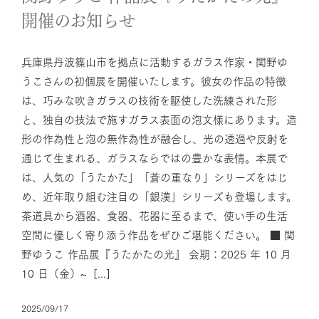
開催のお知らせ
兵庫県丹波篠山市を拠点に活動するガラス作家・関野ゆ
うこさんの初個展を開催いたします。彼女の作品の特徴
は、巧みな吹きガラスの技術を駆使した洗練された形
と、独自の技法で施すガラス表面の泡文様にあります。造
形の作為性と泡の無作為性が融合し、光の透過や反射を
通じて生まれる、ガラスならではの豊かな表情。本展で
は、人気の「うたかた」「蒼の重なり」シリーズをはじ
め、近年取り組む注目の「銀漢」シリーズも登場します。
茶道具から酒器、食器、花器に至るまで、使い手の生活
空間に優しく寄り添う作品をぜひご堪能ください。 ■ 関
野ゆうこ 作品展『うたかたの光』 会期：2025 年 10 月
10 日（金）~ [...]
2025/09/17