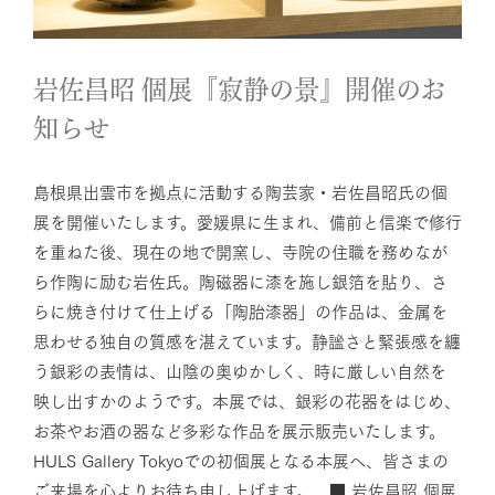
岩佐昌昭 個展『寂静の景』開催のお
知らせ
島根県出雲市を拠点に活動する陶芸家・岩佐昌昭氏の個
展を開催いたします。愛媛県に生まれ、備前と信楽で修行
を重ねた後、現在の地で開窯し、寺院の住職を務めなが
ら作陶に励む岩佐氏。陶磁器に漆を施し銀箔を貼り、さ
らに焼き付けて仕上げる「陶胎漆器」の作品は、金属を
思わせる独自の質感を湛えています。静謐さと緊張感を纏
う銀彩の表情は、山陰の奥ゆかしく、時に厳しい自然を
映し出すかのようです。本展では、銀彩の花器をはじめ、
お茶やお酒の器など多彩な作品を展示販売いたします。
HULS Gallery Tokyoでの初個展となる本展へ、皆さまの
ご来場を心よりお待ち申し上げます。 ■ 岩佐昌昭 個展