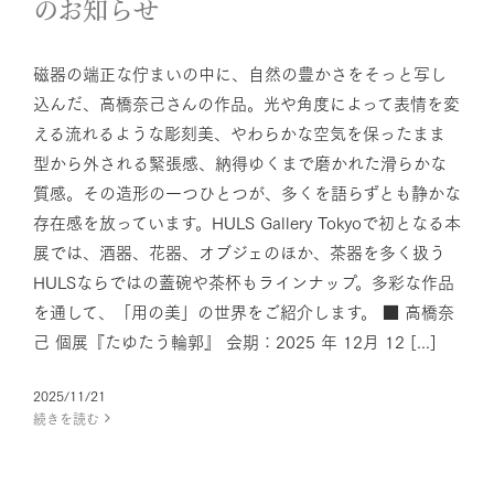
のお知らせ
磁器の端正な佇まいの中に、自然の豊かさをそっと写し
込んだ、高橋奈己さんの作品。光や角度によって表情を変
える流れるような彫刻美、やわらかな空気を保ったまま
型から外される緊張感、納得ゆくまで磨かれた滑らかな
質感。その造形の一つひとつが、多くを語らずとも静かな
存在感を放っています。HULS Gallery Tokyoで初となる本
展では、酒器、花器、オブジェのほか、茶器を多く扱う
HULSならではの蓋碗や茶杯もラインナップ。多彩な作品
を通して、「用の美」の世界をご紹介します。 ■ 高橋奈
己 個展『たゆたう輪郭』 会期：2025 年 12月 12 [...]
2025/11/21
続きを読む