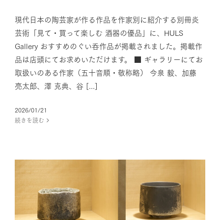
現代日本の陶芸家が作る作品を作家別に紹介する別冊炎
芸術「見て・買って楽しむ 酒器の優品」に、HULS
Gallery おすすめのぐい呑作品が掲載されました。掲載作
品は店頭にてお求めいただけます。 ■ ギャラリーにてお
取扱いのある作家（五十音順・敬称略） 今泉 毅、加藤
亮太郎、澤 克典、谷 [...]
2026/01/21
続きを読む
岩佐昌昭 個展『寂静の景』開催
のお知らせ
News