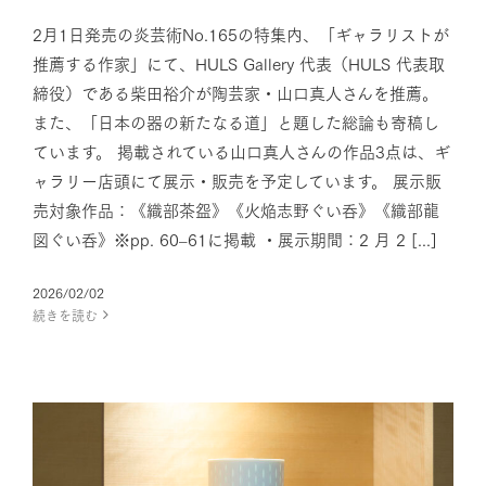
2月1日発売の炎芸術No.165の特集内、「ギャラリストが
推薦する作家」にて、HULS Gallery 代表（HULS 代表取
締役）である柴田裕介が陶芸家・山口真人さんを推薦。
また、「日本の器の新たなる道」と題した総論も寄稿し
ています。 掲載されている山口真人さんの作品3点は、ギ
ャラリー店頭にて展示・販売を予定しています。 展示販
売対象作品：《織部茶盌》《火焔志野ぐい呑》《織部龍
図ぐい呑》※pp. 60–61に掲載 ・展示期間：2 月 2 [...]
2026/02/02
続きを読む
樽田裕史 作品展『つくること、
そしてこれから』開催のお知ら