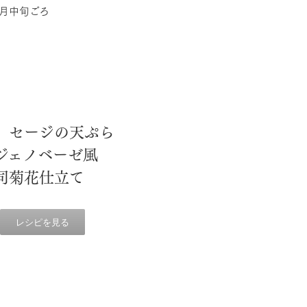
⽉中旬ごろ
ム、セージの天ぷら
のジェノベーゼ⾵
寿司菊花仕⽴て
レシピを見る