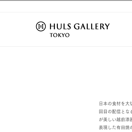
Skip
to
content
日本の食材を大
回目の配信とな
が美しい越前漆
表現した有田焼