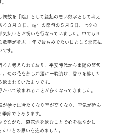
す。
し偶数を『陰』として縁起の悪い数字として考え
る３⽉ 3 ⽇、端午の節句の５⽉５⽇、七⼣の
邪気払いとお祝いを⾏なっていました。中でも９
数字が並ぶ 1 年で最もめでたい⽇として邪気払
のです。
宿ると考えられており、平安時代から重陽の節句
た。菊の花を蒸し冷酒に⼀晩漬け、⾹りを移した
ら飲まれていたようです。
浮かべて飲まれることが多くなってきました。
気が徐々に冷たくなり空が⾼くなり、空気が澄ん
る季節でもあります。
愛でながら、菊花酒を飲むことで⼼を穏やかに
きたいとの思いを込めました。