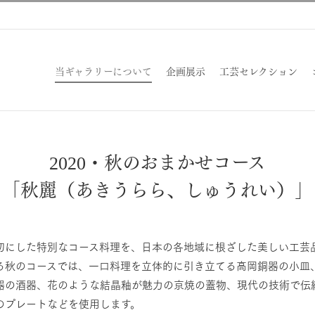
当ギャラリーについて
企画展示
工芸セレクション
2020・秋のおまかせコース
「秋麗（あきうらら、しゅうれい）」
切にした特別なコース料理を、日本の各地域に根ざした美しい工芸品
る秋のコースでは、一口料理を立体的に引き立てる高岡銅器の小皿
器の酒器、花のような結晶釉が魅力の京焼の蓋物、現代の技術で伝
のプレートなどを使用します。