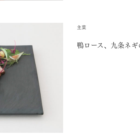
主菜
鴨ロース、九条ネギ