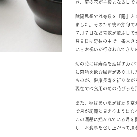
れ、菊の花が主役となる⽇で
陰陽思想では奇数を『陽』と
ました。そのため桃の節句であ
７⽉７⽇など奇数が並ぶ⽇で
⽉９⽇は奇数の中で⼀番⼤きな
いとお祝いが⾏なわれてきた
菊の花には寿命を延ばす⼒が
に菊酒を飲む⾵習がありまし
ものが、健康⻑寿を祈りなが
現在では⾷⽤の菊の花びらを
また、秋は暑い夏が終わり空
で⽉が綺麗に⾒えるようにな
この酒器に描かれている⽉を
し、お⾷事を召し上がって頂