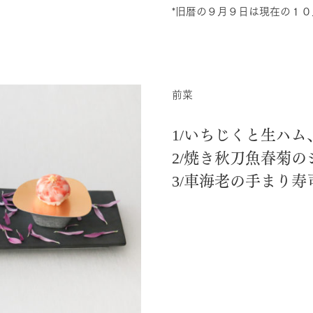
*旧暦の９⽉９⽇は現在の１０
前菜
1/いちじくと⽣ハ
2/焼き秋⼑⿂春菊
3/⾞海⽼の⼿まり