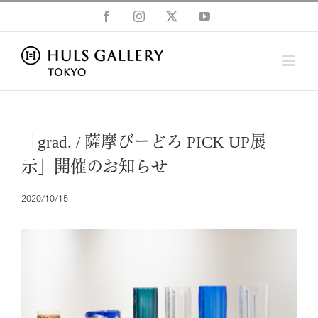
Skip
Facebook
Instagram
X
YouTube
to
content
「grad. / 薩摩びーどろ PICK UP展
示」開催のお知らせ
2020/10/15
View
Larger
Image