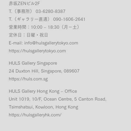
赤坂ZENビル2F
T.（事務所） 03-6280-8387
T.（ギャラリー直通） 090-1606-2641
営業時間：10:00 – 18:30（月−土）
定休日：日曜・祝日
E-mail:
info@hulsgallerytokyo.com
https://hulsgallerytokyo.com
HULS Gallery Singapore
24 Duxton Hill, Singapore, 089607
https://huls.com.sg
HULS Gallery Hong Kong – Office
Unit 1019, 10/F, Ocean Centre, 5 Canton Road,
Tsimshatsui, Kowloon, Hong Kong
https://hulsgalleryhk.com/