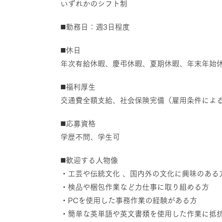
いずれかのシフト制
◼️勤務日：週3日程度
◼️休日
年次有給休暇、慶弔休暇、夏期休暇、年末年始
◼️福利厚生
交通費全額支給、社会保険完備（雇用条件によ
◼️応募資格
学歴不問、学生可
◼️歓迎する人物像
・工芸や伝統文化 、国内外の文化に興味のある
・検品や梱包作業など力仕事に取り組める方
・PCを使用した事務作業の経験がある方
・簡単な英単語や英文書類を使用した作業に抵