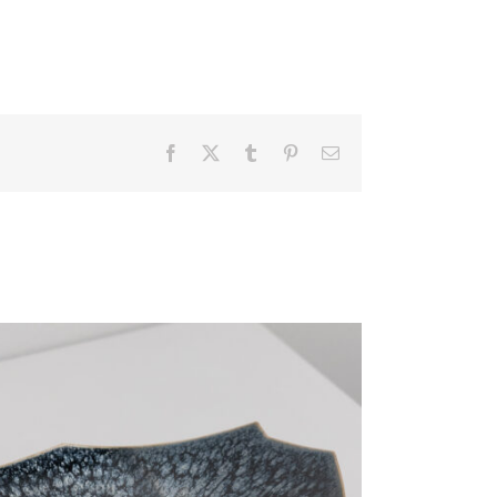
Facebook
X
Tumblr
Pinterest
電
子
メ
ー
ル