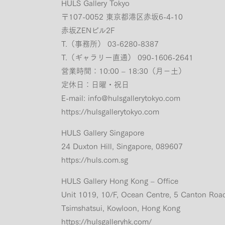
HULS Gallery Tokyo
〒107-0052 東京都港区赤坂6-4-10
赤坂ZENビル2F
T.（事務所） 03-6280-8387
T.（ギャラリー直通） 090-1606-2641
営業時間：10:00 – 18:30（月−土）
定休日：日曜・祝日
E-mail:
info@hulsgallerytokyo.com
https://hulsgallerytokyo.com
HULS Gallery Singapore
24 Duxton Hill, Singapore, 089607
https://huls.com.sg
HULS Gallery Hong Kong – Office
Unit 1019, 10/F, Ocean Centre, 5 Canton Roa
Tsimshatsui, Kowloon, Hong Kong
https://hulsgalleryhk.com/