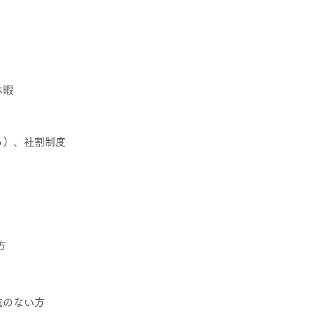
休暇
る）、社割制度
方
抗のない方