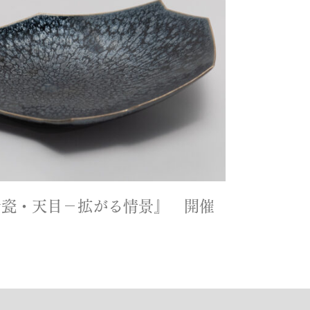
青瓷・天目－拡がる情景』 開催