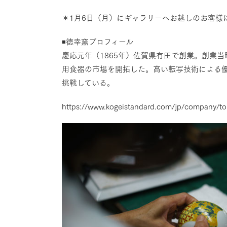
＊1月6日（月）にギャラリーへお越しのお客様
◾️徳幸窯プロフィール
慶応元年（1865年）佐賀県有田で創業。創業
用食器の市場を開拓した。高い転写技術による
挑戦している。
https://www.kogeistandard.com/jp/company/to