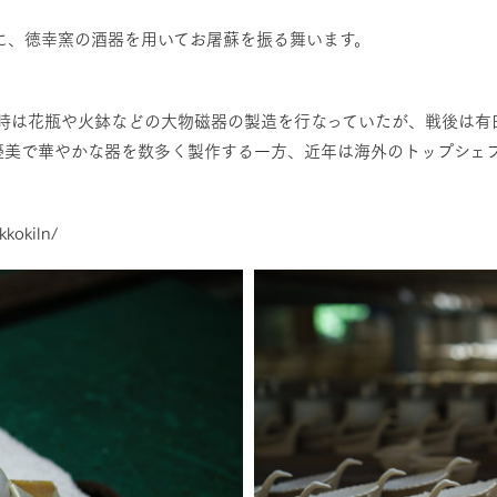
に、徳幸窯の酒器を用いてお屠蘇を振る舞います。
当時は花瓶や火鉢などの大物磁器の製造を行なっていたが、戦後は
優美で華やかな器を数多く製作する一方、近年は海外のトップシェ
kkokiln/