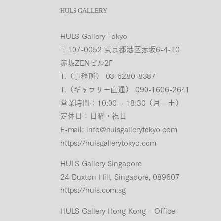
HULS GALLERY
HULS Gallery Tokyo
〒107-0052 東京都港区赤坂6-4-10
赤坂ZENビル2F
T.（事務所） 03-6280-8387
T.（ギャラリー直通） 090-1606-2641
営業時間：10:00 – 18:30（月−土）
定休日：日曜・祝日
E-mail:
info@hulsgallerytokyo.com
https://hulsgallerytokyo.com
HULS Gallery Singapore
24 Duxton Hill, Singapore, 089607
https://huls.com.sg
HULS Gallery Hong Kong – Office