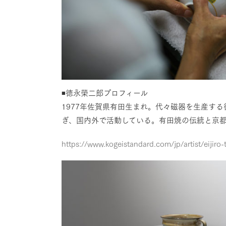
◾️徳永榮二郎プロフィール
1977年佐賀県有田生まれ。代々磁器を生産す
ぎ、国内外で活動している。有田焼の伝統と京
https://www.kogeistandard.com/jp/artist/eijiro