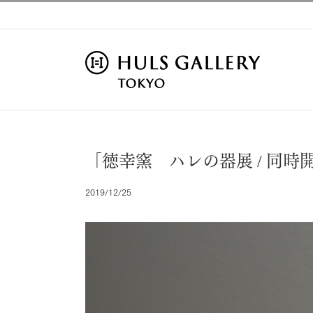
Skip
to
content
「徳幸窯 ハレの器展 / 同
2019/12/25
View
Larger
Image