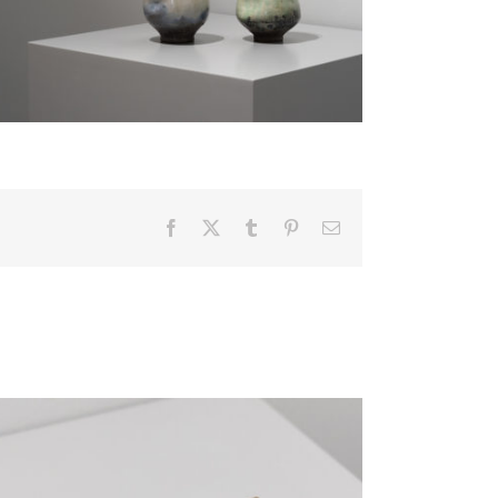
Facebook
X
Tumblr
Pinterest
電
子
メ
ー
ル