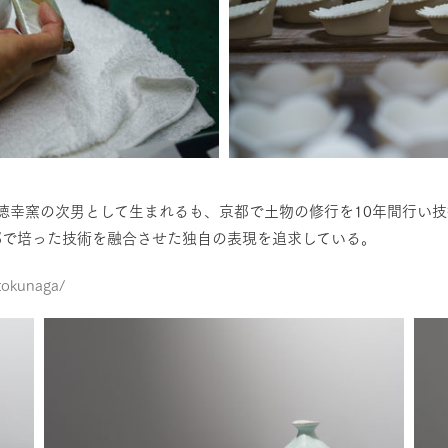
る徳幸窯の次男として生まれるも、京都で土物の修行を10年間行い
都で培った技術を融合させた独自の表現を追求している。
-tokunaga/