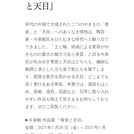
と天目』
宋代の中国で大成された二つのやきもの「青
瓷」と「天目」へのあくなき情熱は、陶芸
家・今泉毅氏をひたむきな研究へと駆り立て
てきました。「土と釉、焼成による変容がや
きものの最大の魅力であり美質」と語る今泉
氏が生み出す青瓷と天目はどちらも、繊細な
釉調と凛とした立ち姿で私たちを魅了しま
す。星降る夜空を思わせる天目、どこまでも
深く奥行きある青瓷。本展では、酒器をはじ
め、茶碗、湯呑、花器など、日常に取り入れ
やすい作品も揃えて皆さまをお待ちしており
ます。ぜひご高覧ください。
■ 今泉毅 作品展 『青瓷と天目』
会期：2023 年1 月20 日（金）~ 2023 年1 月