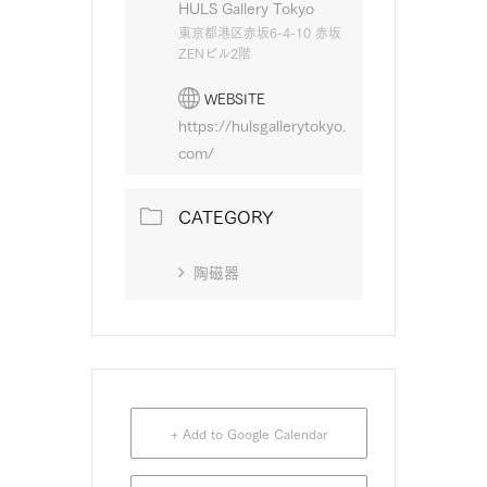
HULS Gallery Tokyo
東京都港区赤坂6-4-10 赤坂
ZENビル2階
WEBSITE
https://hulsgallerytokyo.
com/
CATEGORY
陶磁器
+ Add to Google Calendar