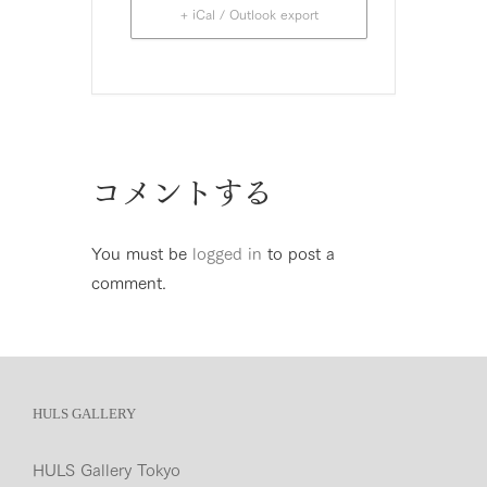
+ iCal / Outlook export
コメントする
You must be
logged in
to post a
comment.
HULS GALLERY
HULS Gallery Tokyo