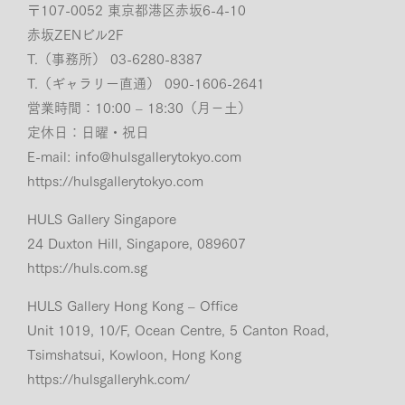
〒107-0052 東京都港区赤坂6-4-10
赤坂ZENビル2F
T.（事務所） 03-6280-8387
T.（ギャラリー直通） 090-1606-2641
営業時間：10:00 – 18:30（月−土）
定休日：日曜・祝日
E-mail:
info@hulsgallerytokyo.com
https://hulsgallerytokyo.com
HULS Gallery Singapore
24 Duxton Hill, Singapore, 089607
https://huls.com.sg
HULS Gallery Hong Kong – Office
Unit 1019, 10/F, Ocean Centre, 5 Canton Road,
Tsimshatsui, Kowloon, Hong Kong
https://hulsgalleryhk.com/