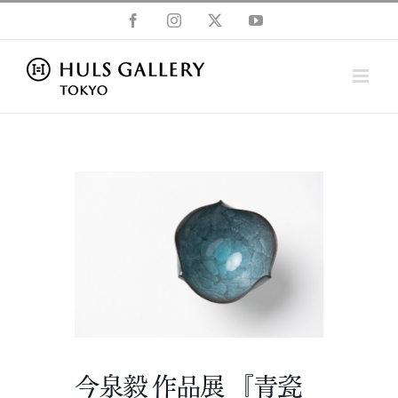
Skip
Facebook
Instagram
X
YouTube
to
content
今泉毅 作品展 『青瓷