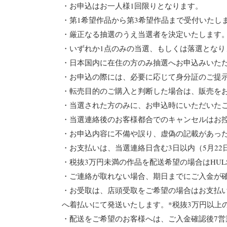
・お申込はお一人様1回限りとなります。
・第1希望作品から第3希望作品まで受付いたし
・厳正なる抽選のうえ当選者を決定いたします
・いずれか1点のみの当選、もしくは落選となり
・日本国内に在住の方のみ抽選へお申込みいた
・お申込の際には、必要に応じて身分証のご提
・転売目的のご購入と判断した場合は、販売を
・当選された方のみに、お申込時にいただいた
・当選連絡後のお客様都合でのキャンセルはお
・お申込内容に不備や誤り、虚偽の記載があっ
・お支払いは、当選連絡日含む3日以内（5月2
・税抜3万円未満の作品を配送希望の場合はHULS
・ご連絡が取れない場合、期日までにご入金が
・お受取は、店頭受取をご希望の場合はお支払
へ着払いにて発送いたします。*税抜3万円以上
・配送をご希望のお客様へは、ご入金確認後7営