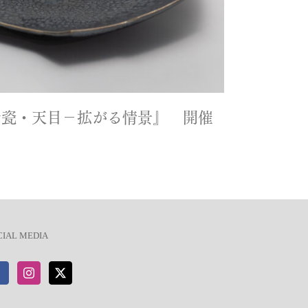
青瓷・天目－拡がる情景』 開催
CIAL MEDIA