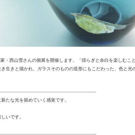
なる、ガラス作家・西山雪さんの個展を開催します。「揺らぎと余白を楽し
生き生きと描かれ、ガラスそのものの造形にもこだわった、色と光
———
————————
————————
———
に新たな光を留めていく感覚です。
嬉しいです。
———
————————
————————
———