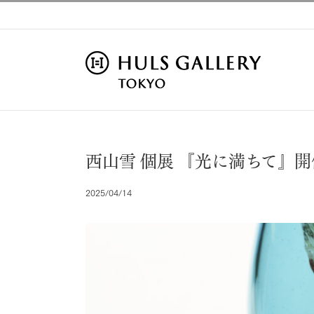
Skip
to
content
西山雪 個展 『光に満ちて』
2025/04/14
View
Larger
Image