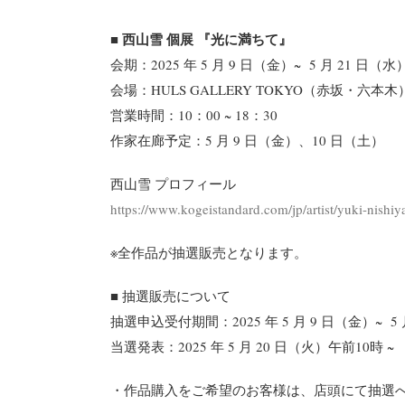
■ 西山雪 個展 『光に満ちて』
会期：2025 年 5 月 9 日（金）~ 5 月 21 日
会場：HULS GALLERY TOKYO（赤坂・六本木
営業時間：10：00 ~ 18：30
作家在廊予定：5 月 9 日（金）、10 日（土）
西山雪 プロフィール
https://www.kogeistandard.com/jp/artist/yuki-nishi
※全作品が抽選販売となります。
■ 抽選販売について
抽選申込受付期間：2025 年 5 月 9 日（金）~ 5 
当選発表：2025 年 5 月 20 日（火）午前10時 ~
・作品購入をご希望のお客様は、店頭にて抽選