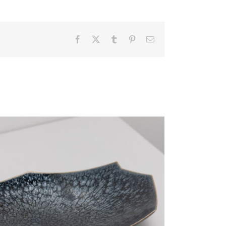
Facebook
X
Tumblr
Pinterest
電
子
メ
ー
ル