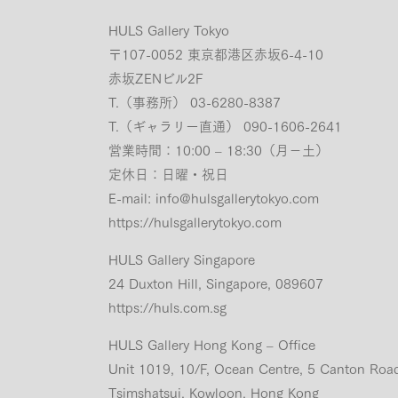
HULS Gallery Tokyo
〒107-0052 東京都港区赤坂6-4-10
赤坂ZENビル2F
T.（事務所） 03-6280-8387
T.（ギャラリー直通） 090-1606-2641
営業時間：10:00 – 18:30（月−土）
定休日：日曜・祝日
E-mail:
info@hulsgallerytokyo.com
https://hulsgallerytokyo.com
HULS Gallery Singapore
24 Duxton Hill, Singapore, 089607
https://huls.com.sg
HULS Gallery Hong Kong – Office
Unit 1019, 10/F, Ocean Centre, 5 Canton Roa
Tsimshatsui, Kowloon, Hong Kong