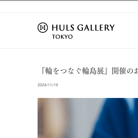
Skip
to
content
『輪をつなぐ輪島展』開催の
2024/11/19
View
Larger
Image