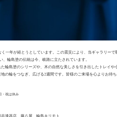
もなく一年が経とうとしています。この震災により、当ギャラリー
襲い、輪島塗の伝統は今、岐路に立たされています。
れた輪島塗のシリーズや、木の自然な美しさを引き出したトレイや
産地の輪をつなぎ、広げる2週間です。皆様のご来場を心よりお待ち
日・祝は休み
）
田谷漆器店、藤八屋、輪島キリモト