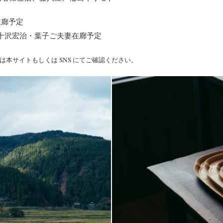
在廊予定
表 四十沢宏治・葉子ご夫妻在廊予定
本サイトもしくは SNS にてご確認ください。