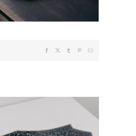
Facebook
X
Tumblr
Pinterest
電
子
メ
ー
ル