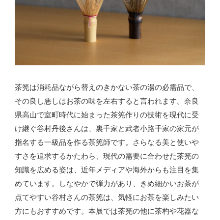
茶筅は消耗品ながら替えのきかない茶の湯の必需品で、
その良し悪しはお茶の味を左右すると言われます。
奈良
県高山で室町時代に始まった茶筅作りの技術を現代に受
け継ぐ谷村丹後さんは、裏千家と武者小路千家の家元が
指名する一級品を作る茶筅師です。さらなる美と使いや
すさを追求するかたわら、現代の需要に合わせた茶筅の
知識を広める姿は、近年メディアや海外からも注目を集
めています。
しなやかで弾力があり、きめ細かいお茶が
点てやすい谷村さんの茶筅は、気軽にお茶を楽しみたい
方にもおすすめです。
本展では茶筅の他に茶杓や花器な