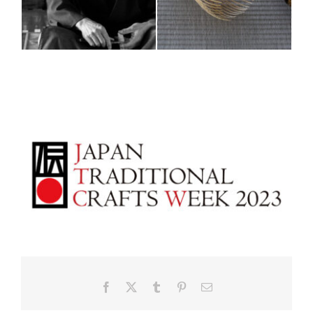
Facebook
X
Tumblr
Pinterest
電
子
メ