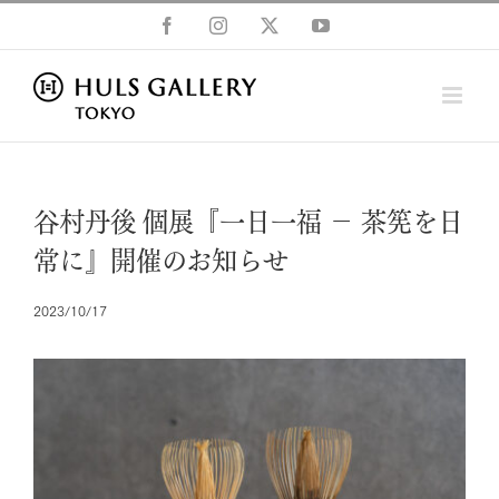
Skip
Facebook
Instagram
X
YouTube
to
content
谷村丹後 個展『一日一福 － 茶筅を日
常に』開催のお知らせ
2023/10/17
View
Larger
Image