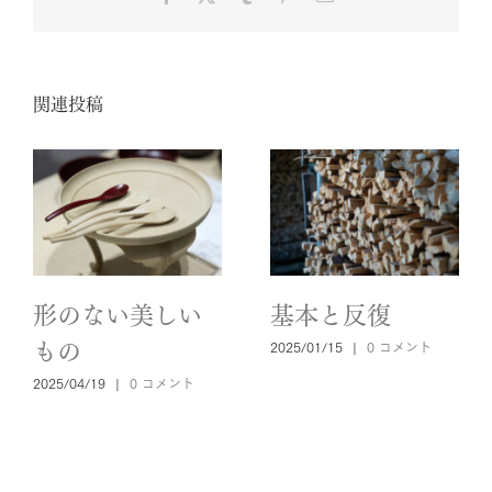
子
メ
ー
ル
関連投稿
形のない美しい
基本と反復
2025/01/15
|
0 コメント
もの
2025/04/19
|
0 コメント