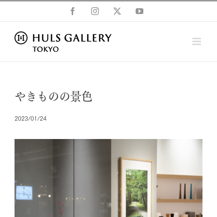
Skip
Facebook
Instagram
X
YouTube
to
content
やきものの景色
2023/01/24
View
Larger
Image