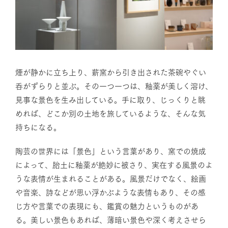
煙が静かに立ち上り、薪窯から引き出された茶碗やぐい
呑がずらりと並ぶ。その一つ一つは、釉薬が美しく溶け、
見事な景色を生み出している。手に取り、じっくりと眺
めれば、どこか別の土地を旅しているような、そんな気
持ちになる。
陶芸の世界には「景色」という言葉があり、窯での焼成
によって、胎土に釉薬が絶妙に被さり、実在する風景のよ
うな表情が生まれることがある。風景だけでなく、絵画
や音楽、詩などが思い浮かぶような表情もあり、その感
じ方や言葉での表現にも、鑑賞の魅力というものがあ
る。美しい景色もあれば、薄暗い景色や深く考えさせら