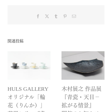
Facebook
X
Tumblr
Pinterest
電
子
メ
ー
ル
関連投稿
HULS GALLERY
木村展之 作品展
オリジナル「輪
『青瓷・天目－
花（りんか）」
拡がる情景』