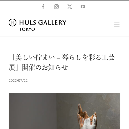
Skip
Facebook
Instagram
X
YouTube
to
content
「美しい佇まい – 暮らしを彩る工芸
展」開催のお知らせ
2022/07/22
View
Larger
Image