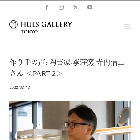
Skip
Facebook
Instagram
X
YouTube
to
content
作り手の声: 陶芸家/李荘窯 寺内信二
さん ＜PART 2＞
2022/03/13
View
Larger
Image