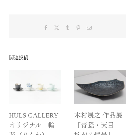
Facebook
X
Tumblr
Pinterest
電
子
メ
ー
ル
関連投稿
HULS GALLERY
木村展之 作品展
オリジナル「輪
『青瓷・天目－