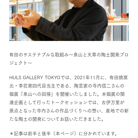
有田のサステナブルな取組み～泉山と天草の陶土開発プロ
ジェクト～
HULS GALLERY TOKYOでは、2021年11月に、有田焼窯
元・李荘窯四代目当主である、陶芸家の寺内信二さんの
個展「泉山への回帰」を開催いたしました。本個展の関
連企画として行ったトークセッションでは、古伊万里が
原点となった寺内さんの作品づくりへの想い、産地での新
たな陶土の開発についてお話いただきました。
＊記事は前半と後半（本ページ）に分かれています。