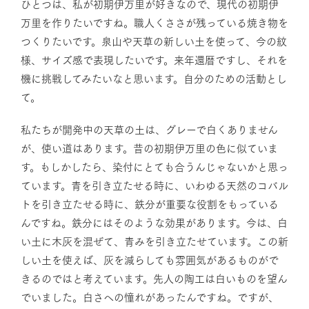
ひとつは、私が初期伊万里が好きなので、現代の初期伊
万里を作りたいですね。職人くささが残っている焼き物を
つくりたいです。泉山や天草の新しい土を使って、今の紋
様、サイズ感で表現したいです。来年還暦ですし、それを
機に挑戦してみたいなと思います。自分のための活動とし
て。
私たちが開発中の天草の土は、グレーで白くありません
が、使い道はあります。昔の初期伊万里の色に似ていま
す。もしかしたら、染付にとても合うんじゃないかと思っ
ています。青を引き立たせる時に、いわゆる天然のコバル
トを引き立たせる時に、鉄分が重要な役割をもっている
んですね。鉄分にはそのような効果があります。今は、白
い土に木灰を混ぜて、青みを引き立たせています。この新
しい土を使えば、灰を減らしても雰囲気があるものがで
きるのではと考えています。先人の陶工は白いものを望ん
でいました。白さへの憧れがあったんですね。ですが、