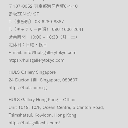
〒107-0052 東京都港区赤坂6-4-10
赤坂ZENビル2F
T.（事務所） 03-6280-8387
T.（ギャラリー直通） 090-1606-2641
営業時間：10:00 – 18:30（月−土）
定休日：日曜・祝日
E-mail:
info@hulsgallerytokyo.com
https://hulsgallerytokyo.com
HULS Gallery Singapore
24 Duxton Hill, Singapore, 089607
https://huls.com.sg
HULS Gallery Hong Kong – Office
Unit 1019, 10/F, Ocean Centre, 5 Canton Road,
Tsimshatsui, Kowloon, Hong Kong
https://hulsgalleryhk.com/