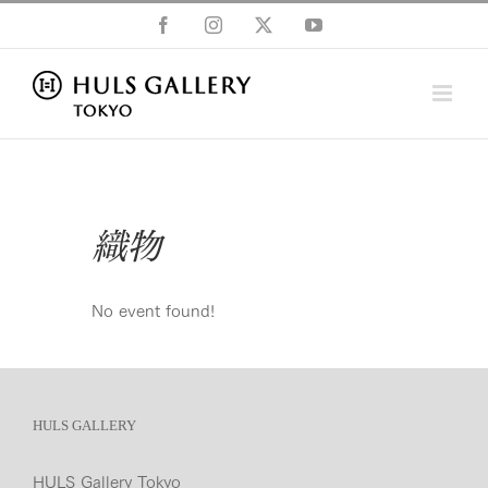
Skip
Facebook
Instagram
X
YouTube
to
content
織物
No event found!
HULS GALLERY
HULS Gallery Tokyo