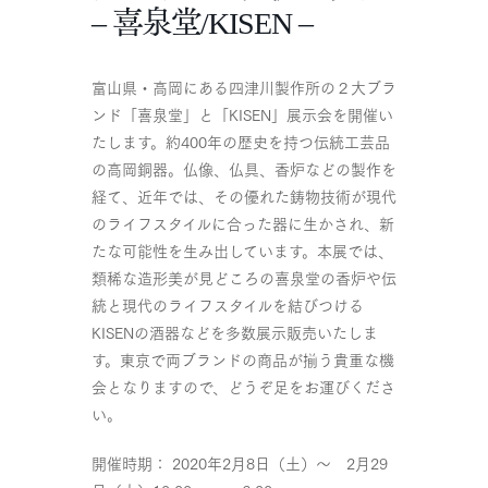
– 喜泉堂/KISEN –
富山県・高岡にある四津川製作所の２大ブラ
ンド「喜泉堂」と「KISEN」展示会を開催い
たします。約400年の歴史を持つ伝統工芸品
の高岡銅器。仏像、仏具、香炉などの製作を
経て、近年では、その優れた鋳物技術が現代
のライフスタイルに合った器に生かされ、新
たな可能性を生み出しています。本展では、
類稀な造形美が見どころの喜泉堂の香炉や伝
統と現代のライフスタイルを結びつける
KISENの酒器などを多数展示販売いたしま
す。東京で両ブランドの商品が揃う貴重な機
会となりますので、どうぞ足をお運びくださ
い。
開催時期： 2020年2月8日（土）〜 2月29