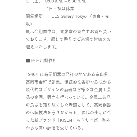
日（土）10:00 a.m. – 6:00 p.m.
*日・祝は休業
開催場所： HULS Gallery Tokyo （東京・赤
坂）
展示会期間中は、喜泉堂の香立でお香を焚い
ております。癒しの香りでご来場の皆様をお
迎えいたします。
■ 四津川製作所
1946年に高岡銅器の発祥の地である富山県
高岡市金町で創業。伝統的な香炉や鉄瓶から
現代的なデザインの酒器など様々な金属工芸
品の企画、販売を行なっている。金属工芸品
の良さを知り尽くした老舗として、高岡銅器
の伝統技法を守りながらも、現代の生活に合
った新ブランド「KISEN」も立ち上げ、海外
からも高い評価を受けている。