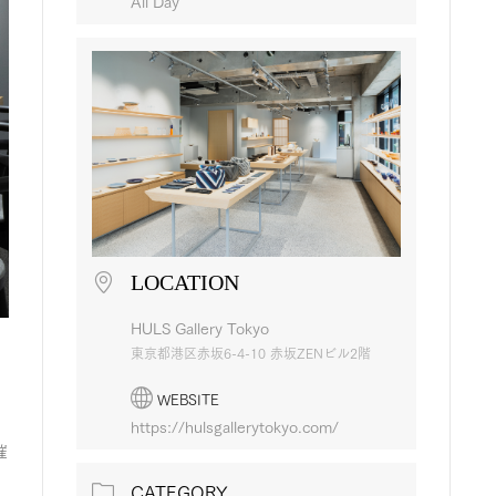
All Day
LOCATION
HULS Gallery Tokyo
東京都港区赤坂6-4-10 赤坂ZENビル2階
WEBSITE
https://hulsgallerytokyo.com/
催
。
CATEGORY