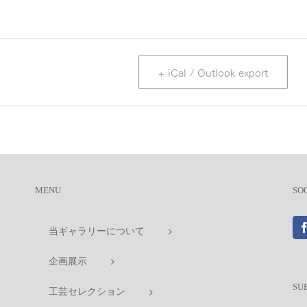
+ iCal / Outlook export
MENU
SO
当ギャラリーについて
企画展示
SU
工芸セレクション