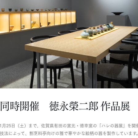
 同時開催 徳永榮二郎 作品展
日（月）から1月25日（土）まで、佐賀県有田の窯元・徳幸窯の「ハレの器展」を開
写技法によって、割烹料亭向けの雅で華やかな絵柄の器を製作しています