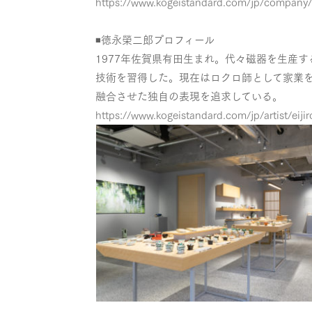
https://www.kogeistandard.com/jp/company/
◾️徳永榮二郎プロフィール
1977年佐賀県有田生まれ。代々磁器を生産
技術を習得した。現在はロクロ師として家業
融合させた独自の表現を追求している。
https://www.kogeistandard.com/jp/artist/eiji