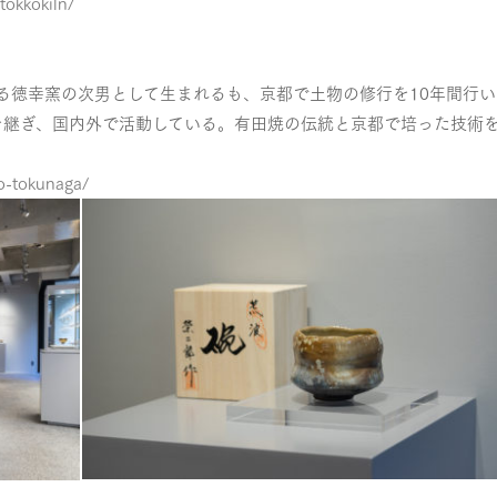
tokkokiln/
する徳幸窯の次男として生まれるも、京都で土物の修行を10年間行い
を継ぎ、国内外で活動している。有田焼の伝統と京都で培った技術
ro-tokunaga/