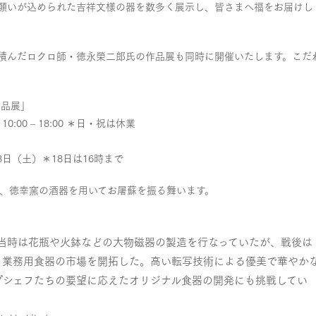
願いが込められた吉祥文様の器を数多く展示し、皆さまへ福をお届けし
積んだロクロ師・徳永榮二郎氏の作品展も同時に開催いたします。こだ
作品展」
:00 – 18:00 ＊日・祝は休業
8日（土）＊18日は16時まで
に、徳幸窯の酒器を用いてお屠蘇を振る舞います。
業当時は花瓶や火鉢などの大物磁器の製造を行なっていたが、戦後は
、業務用食器の市場を開拓した。高い転写技術による優美で華やか
プシェフたちの要望に応えたオリジナル食器の開発にも挑戦してい