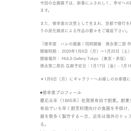
今回の企画展では、新春にふさわしく、幸せへの
ます。
また、徳幸窯の次男として生まれ、京都で修行を
りの炭化焼成による作品の数々をご堪能下さい。
「徳幸窯 ハレの器展 / 同時開催 徳永榮二郎 
開催時期： 2020年1月6日（月）〜1月25日（土）10
開催場所： HULS Gallery Tokyo （東京・赤坂）
徳永榮二郎氏 在廊予定日：1月17日（金）- 1月1
＊1月6日（月）にギャラリーへお越しのお客様
◾️徳幸窯プロフィール
慶応元年（1865年）佐賀県有田で創業。創
有田でいち早く割烹料理向けの食器を手掛け
器を数多く製作する一方、近年は海外のトッ
る。