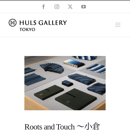
Skip
Facebook
Instagram
X
YouTube
to
content
Roots and Touch ～小倉