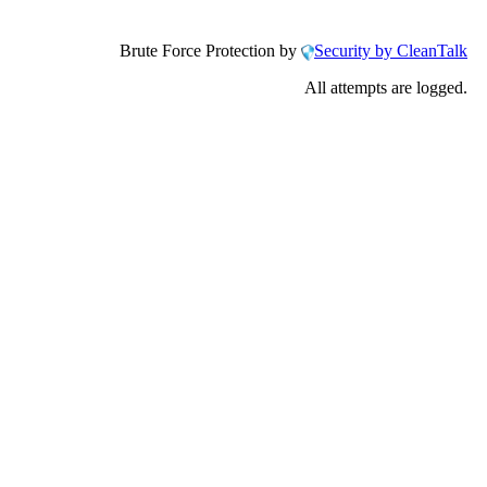
Brute Force Protection by
Security by CleanTalk
All attempts are logged.